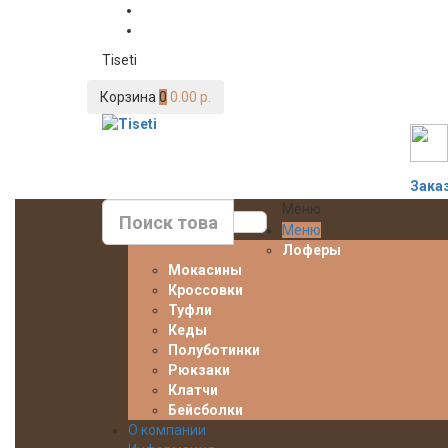
Tiseti
Корзина
0
0.00 р.
Зака
Меню
Меню
Лоферы
Мокасины
Кроссовки
Туфли
Кеды
Полуботинки
Рюкзаки
Клатчи
Бейсболки
О компании