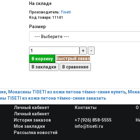
На складе
Производитель:
Tiseti
Код товара:
11141
Размер
Быстрый заказ
В корзину
В закладки
В сравнение
ние
,
Мокасины TISETI из кожи питона тёмно-синие купить
,
Мока
ы TISETI из кожи питона тёмно-синие заказать
Личный кабинет
Контакты
О
Личный кабинет
История заказов
+7 (926) 858-5555
H
Мои закладки
info@tiseti.ru
Рассылка новостей